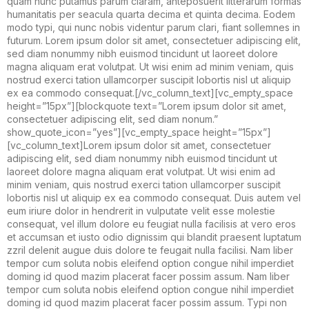
quam nunc putamus parum claram, anteposuerit litterarum formas
humanitatis per seacula quarta decima et quinta decima. Eodem
modo typi, qui nunc nobis videntur parum clari, fiant sollemnes in
futurum. Lorem ipsum dolor sit amet, consectetuer adipiscing elit,
sed diam nonummy nibh euismod tincidunt ut laoreet dolore
magna aliquam erat volutpat. Ut wisi enim ad minim veniam, quis
nostrud exerci tation ullamcorper suscipit lobortis nisl ut aliquip
ex ea commodo consequat.[/vc_column_text][vc_empty_space
height=”15px”][blockquote text=”Lorem ipsum dolor sit amet,
consectetuer adipiscing elit, sed diam nonum.”
show_quote_icon=”yes”][vc_empty_space height=”15px”]
[vc_column_text]Lorem ipsum dolor sit amet, consectetuer
adipiscing elit, sed diam nonummy nibh euismod tincidunt ut
laoreet dolore magna aliquam erat volutpat. Ut wisi enim ad
minim veniam, quis nostrud exerci tation ullamcorper suscipit
lobortis nisl ut aliquip ex ea commodo consequat. Duis autem vel
eum iriure dolor in hendrerit in vulputate velit esse molestie
consequat, vel illum dolore eu feugiat nulla facilisis at vero eros
et accumsan et iusto odio dignissim qui blandit praesent luptatum
zzril delenit augue duis dolore te feugait nulla facilisi. Nam liber
tempor cum soluta nobis eleifend option congue nihil imperdiet
doming id quod mazim placerat facer possim assum. Nam liber
tempor cum soluta nobis eleifend option congue nihil imperdiet
doming id quod mazim placerat facer possim assum. Typi non