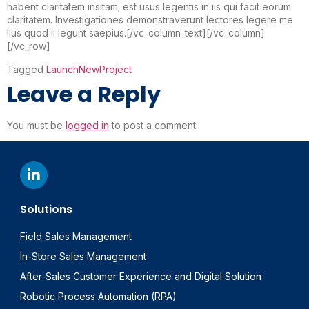
habent claritatem insitam; est usus legentis in iis qui facit eorum
claritatem. Investigationes demonstraverunt lectores legere me
lius quod ii legunt saepius.[/vc_column_text][/vc_column]
[/vc_row]
Tagged
Launch
New
Project
Leave a Reply
You must be
logged in
to post a comment.
Solutions
Field Sales Management
In-Store Sales Management
After-Sales Customer Experience and Digital Solution
Robotic Process Automation (RPA)