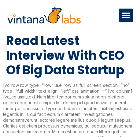
Read Latest
Interview With CEO
Of Big Data Startup
[vc_row row_type=”row” use_row_as_full_screen_section=”no”
type=”full_width” text_align=”left” css_animation=””][vc_column]
[vc_column_text]Nam liber tempor cum soluta nobis eleifend
option congue nihil imperdiet doming id quod mazim placerat
facer possim assum. Typi non habent claritatem insitam; est usus
legentis in iis qui facit eorum claritatem. Investigationes
demonstraverunt lectores legere me lius quod ii legunt saepius.
Claritas est etiam processus dynamicus, qui sequitur mutationem
consuetudium lectorum. Mirum est notare quam littera gothica,