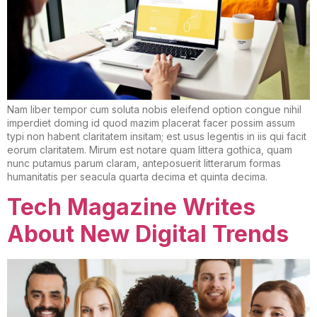
Nam liber tempor cum soluta nobis eleifend option congue nihil
imperdiet doming id quod mazim placerat facer possim assum
typi non habent claritatem insitam; est usus legentis in iis qui facit
eorum claritatem. Mirum est notare quam littera gothica, quam
nunc putamus parum claram, anteposuerit litterarum formas
humanitatis per seacula quarta decima et quinta decima.
Tech Magazine Writes
About New Digital Trends